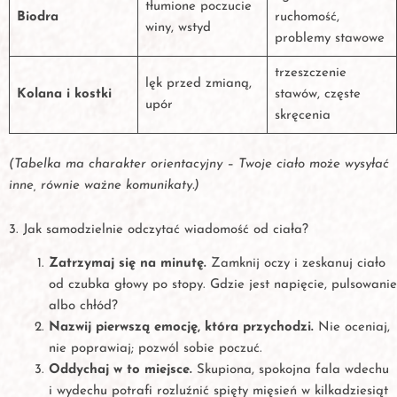
tłumione poczucie
Biodra
ruchomość,
winy, wstyd
problemy stawowe
trzeszczenie
lęk przed zmianą,
Kolana i kostki
stawów, częste
upór
skręcenia
(Tabelka ma charakter orientacyjny – Twoje ciało może wysyłać
inne, równie ważne komunikaty.)
3. Jak samodzielnie odczytać wiadomość od ciała?
Zatrzymaj się na minutę.
Zamknij oczy i zeskanuj ciało
od czubka głowy po stopy. Gdzie jest napięcie, pulsowanie
albo chłód?
Nazwij pierwszą emocję, która przychodzi.
Nie oceniaj,
nie poprawiaj; pozwól sobie poczuć.
Oddychaj w to miejsce.
Skupiona, spokojna fala wdechu
i wydechu potrafi rozluźnić spięty mięsień w kilkadziesiąt