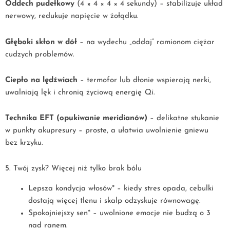
Oddech pudełkowy
(4 × 4 × 4 × 4 sekundy) – stabilizuje układ
nerwowy, redukuje napięcie w żołądku.
Głęboki skłon w dół
– na wydechu „oddaj” ramionom ciężar
cudzych problemów.
Ciepło na lędźwiach
– termofor lub dłonie wspierają nerki,
uwalniają lęk i chronią życiową energię
Qi
.
Technika EFT (opukiwanie meridianów)
– delikatne stukanie
w punkty akupresury – proste, a ułatwia uwolnienie gniewu
bez krzyku.
5. Twój zysk? Więcej niż tylko brak bólu
Lepsza kondycja włosów* – kiedy stres opada, cebulki
dostają więcej tlenu i skalp odzyskuje równowagę.
Spokojniejszy sen* – uwolnione emocje nie budzą o 3
nad ranem.