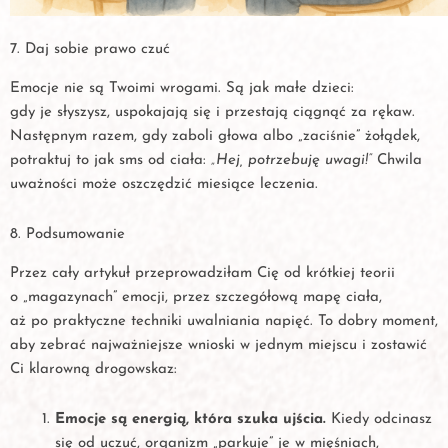
7. Daj sobie prawo czuć
Emocje nie są Twoimi wrogami. Są jak małe dzieci:
gdy je słyszysz, uspokajają się i przestają ciągnąć za rękaw.
Następnym razem, gdy zaboli głowa albo „zaciśnie” żołądek,
potraktuj to jak sms od ciała:
„Hej, potrzebuję uwagi!”
Chwila
uważności może oszczędzić miesiące leczenia.
8. Podsumowanie
Przez cały artykuł przeprowadziłam Cię od krótkiej teorii
o „magazynach” emocji, przez szczegółową mapę ciała,
aż po praktyczne techniki uwalniania napięć. To dobry moment,
aby zebrać najważniejsze wnioski w jednym miejscu i zostawić
Ci klarowną drogowskaz:
Emocje są energią, która szuka ujścia.
Kiedy odcinasz
się od uczuć, organizm „parkuje” je w mięśniach,