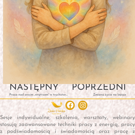
Prev
N
NASTĘPNY
POPRZEDNI
Praca nad swoim „wnętrzem” w trychoterapii
Zmiana życia na lepsze
Facebook
Instagram
Sesje indywidualne, szkolenia, warsztaty, webinary
stosują zaawansowane techniki pracy z energią, pracy
z podświadomością i świadomością oraz pracę z