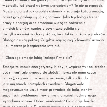
trudnej rozmowy, ból głowy po dniu pełnym napięcia albo ucisk
w żołądku tuż przed ważnym wystąpieniem? To nie przypadek.
Nasze ciało jest jak osobisty dziennik – zapisuje każdą emocję,
nawet gdy próbujemy ją zignorować. Jako trycholog i trener
pracy z energią oraz emocjami widzę to codziennie
u moich klientów: napięcie psychiczne odbija się
nie tylko na mięśniach czy skórze, lecz także na kondycji włosów.
Dlatego dzisiaj pokażę Ci, gdzie najczęściej “chowamy” uczucia
i jak możesz je bezpiecznie uwolnić.
1. Dlaczego emocje lubią “zalegać” w ciele?
Emocja to impuls energetyczny. Kiedy ją wypieramy (bo „trzeba
być silnym”, „nie wypada się złościć”, „teraz nie mam czasu
na łzy”), organizm nie kasuje wrażenia, tylko odkłada
je w mięśniach, narządach i tkankach. Długotrwałe
magazynowanie uczuć może prowadzić do bólu, stanów
zapalnych, problemów trawiennych, a nawet nadmiernego
wypadania włosów. Dobra wiadomość? Ciało daje bardzo