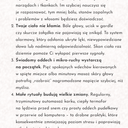
narządach i tkankach. Im szybciej nauczysz się
je rozpoznawać, tym mniej bólu, stanów zapalnych
i problemów z włosami będziesz doświadczać.
Twoje ciało nie kłamie.
Bóle głowy, ucisk w gardle
czy skurcze żołądka nie pojawiają się znikąd. To system
alarmowy, który odsłania ukryte lęki, niewypowiedziane
słowa lub nadmierną odpowiedzialność. Skan ciała raz
dziennie pomoże Ci wyłapać pierwsze sygnały.
Świadomy oddech i mikro-ruchy wystarczą
na początek.
Pięć spokojnych wdechów kierowanych
w spięte miejsce albo minutowy masaż skóry głowy
potrafią „rozbroić” nagromadzone napięcie szybciej, niż
myślisz.
Małe rytuały budują wielkie zmiany.
Regularny,
trzyminutowy automasaż karku, ciepły termofor
na lędźwia przed snem czy prosty oddech pudełkowy
w przerwie od komputera – to drobne praktyki, które
konsekwentnie zmniejszają poziom stresu i poprawiają