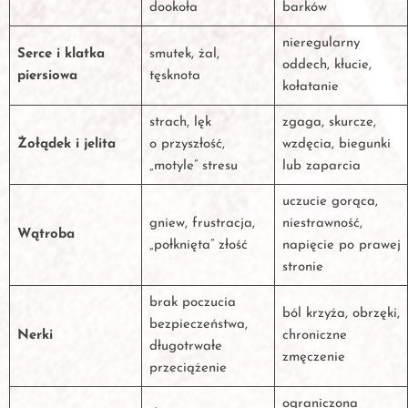
dookoła
barków
nieregularny
Serce i klatka
smutek, żal,
oddech, kłucie,
piersiowa
tęsknota
kołatanie
strach, lęk
zgaga, skurcze,
Żołądek i jelita
o przyszłość,
wzdęcia, biegunki
„motyle” stresu
lub zaparcia
uczucie gorąca,
gniew, frustracja,
niestrawność,
Wątroba
„połknięta” złość
napięcie po prawej
stronie
brak poczucia
ból krzyża, obrzęki,
bezpieczeństwa,
Nerki
chroniczne
długotrwałe
zmęczenie
przeciążenie
ograniczona