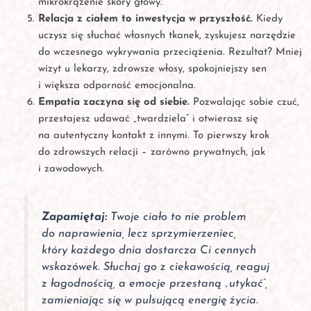
mikrokrążenie skóry głowy.
Relacja z ciałem to inwestycja w przyszłość.
Kiedy
uczysz się słuchać własnych tkanek, zyskujesz narzędzie
do wczesnego wykrywania przeciążenia. Rezultat? Mniej
wizyt u lekarzy, zdrowsze włosy, spokojniejszy sen
i większa odporność emocjonalna.
Empatia zaczyna się od siebie.
Pozwalając sobie czuć,
przestajesz udawać „twardziela” i otwierasz się
na autentyczny kontakt z innymi. To pierwszy krok
do zdrowszych relacji – zarówno prywatnych, jak
i zawodowych.
Zapamiętaj:
Twoje ciało to nie problem
do naprawienia, lecz sprzymierzeniec,
który każdego dnia dostarcza Ci cennych
wskazówek. Słuchaj go z ciekawością, reaguj
z łagodnością, a emocje przestaną „utykać”,
zamieniając się w pulsującą energię życia.