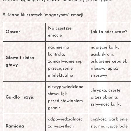
czytelne sygnały, a Ty możesz nauczyć się je odczytywać.
2. Mapa kluczowych “magazynów” emocji
Najczęstsze
Obszar
Jak to odczuwasz?
emocje
nadmierna
napięcie karku,
kontrola,
ucisk skroni,
Głowa i skóra
zamartwianie się,
osłabienie cebulek
głowy
przeciążenie
włosów, łupież
intelektualne
stresowy
niewypowiedziane
chrypka, częste
słowa, lęk
Gardło i szyja
przeziębienia,
przed stawianiem
sztywność karku
granic
odpowiedzialność
ciężkość, garbienie
Ramiona
za wszystkich
się, migrujące bóle